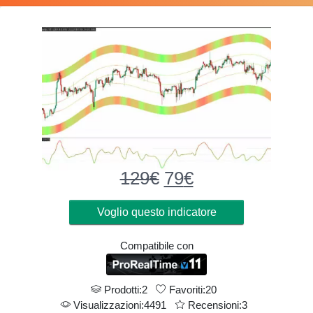
129
€
Original
79
€
Current
price
price
was:
is:
Voglio questo indicatore
129€.
79€.
Compatibile con
Prodotti:2
Favoriti:20
Visualizzazioni:4491
Recensioni:3