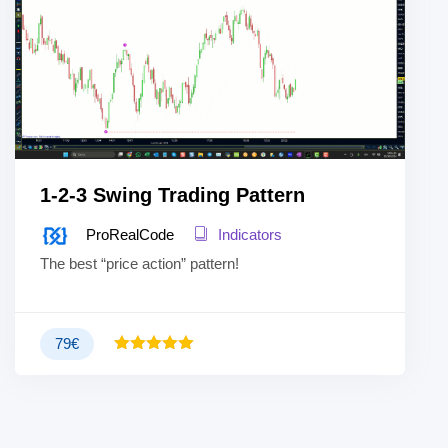
1-2-3 Swing Trading Pattern
ProRealCode
Indicators
The best “price action” pattern!
79
€
Valutato
5.00
su
5