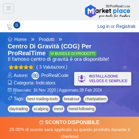
Toggle navigation
0
Log in
or
Registrati
»
»
Home
Prodotti
Centro Di Gravità (COG) Per
ProRealTime
BUNDLE DI PRODOTTI
Il famoso centro di gravità è ora disponibile!
( 3 Valutazioni )
Valutato
Autore:
ProRealCode
INSTALLAZIONE
5.00
su 5
VELOCE E SEMPLICE
Categoria:
Indicators
Rilasciato: 16 Nov 2020 | Aggiornato:28 Feb 2024
Tags:
best-trading-tools
breakout
chartpattern
daytrading
scalping
trend
trend-following
SCONTO DISPONIBILE
20.00% di sconto sarà applicato su questo prodotto durante il
checkout