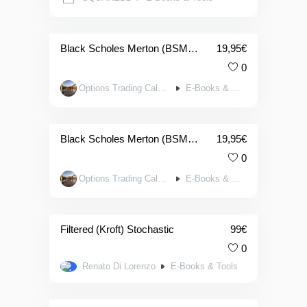
2.00
su
5
Black Scholes Merton (BSM with Dividends) Option Pricing Calculators x48 (APPLE NUMBERS).
19,95
€
0
Options Trading Calculators
E-Books & Tools
Black Scholes Merton (BSM with Dividends) Option Pricing Calculators x48 (EXCEL).
19,95
€
0
Options Trading Calculators
E-Books & Tools
Filtered (Kroft) Stochastic
99
€
0
Renato Di Lorenzo
E-Books & Tools