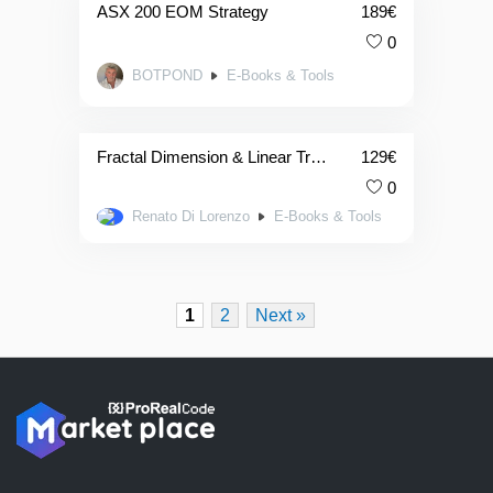
ASX 200 EOM Strategy
189
€
0
BOTPOND
E-Books & Tools
Fractal Dimension & Linear Trend ebook & strategy
129
€
0
Renato Di Lorenzo
E-Books & Tools
1
2
Next »