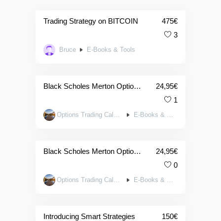
Trading Strategy on BITCOIN
475
€
3
Bruce
E-Books & Tools
Black Scholes Merton Option P/L Pricing Toolkit (For Calls & Puts with 4x Charts Plus 44x Greek Charts) in APPLE NUMBERS
24,95
€
1
Options Trading Calculators
E-Books & Tools
Black Scholes Merton Option P/L Pricing Toolkit (For Calls & Puts w. 4x Charts Plus 44x Greek Charts) in EXCEL
24,95
€
0
Options Trading Calculators
E-Books & Tools
Introducing Smart Strategies
150
€