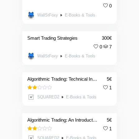
0
WallStFoxy
E-Books & Tools
Smart Trading Strategies
300
€
0
7
WallStFoxy
E-Books & Tools
Algorithmic Trading: Technical Indicators
5
€
1
Valutato
SQUARED2
E-Books & Tools
2.00
su
5
Algorithmic Trading: An Introductory Guide
5
€
1
Valutato
SQUARED2
E-Books & Tools