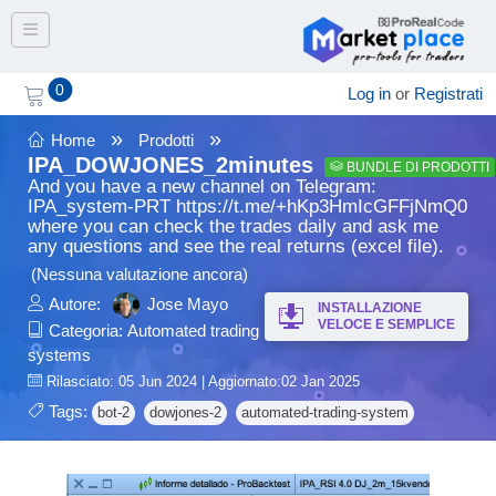
Toggle navigation
0
Log in
or
Registrati
»
»
Home
Prodotti
IPA_DOWJONES_2minutes
BUNDLE DI PRODOTTI
And you have a new channel on Telegram:
IPA_system-PRT https://t.me/+hKp3HmIcGFFjNmQ0
where you can check the trades daily and ask me
any questions and see the real returns (excel file).
(Nessuna valutazione ancora)
Autore:
Jose Mayo
INSTALLAZIONE
VELOCE E SEMPLICE
Categoria:
Automated trading
systems
Rilasciato: 05 Jun 2024 | Aggiornato:02 Jan 2025
Tags:
bot-2
dowjones-2
automated-trading-system