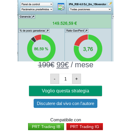
199
€
Original
99
€
Current
/ mese
price
price
was:
is:
IPA_DOWJONES_2minutes
-
+
199€.
99€.
Quantità
Voglio questa strategia
Discutere dal vivo con l'autore
Compatibile con
PRT Trading IB
PRT Trading IG