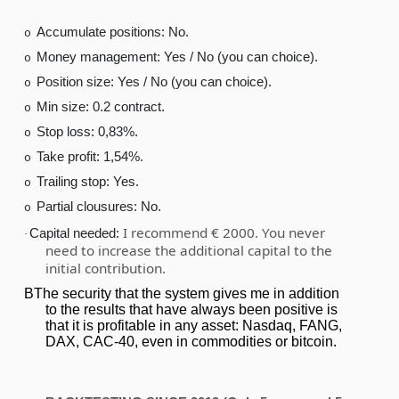
Accumulate positions: No.
o
Money management: Yes / No (you can choice).
o
Position size: Yes / No (you can choice).
o
Min size: 0.2 contract.
o
Stop loss: 0,83%.
o
Take profit: 1,54%.
o
Trailing stop: Yes.
o
Partial clousures: No.
o
I recommend € 2000. You never
Capital needed:
·
need to increase the additional capital to the
initial contribution.
BThe security that the system gives me in addition
to the results that have always been positive is
that it is profitable in any asset: Nasdaq, FANG,
DAX, CAC-40, even in commodities or bitcoin.