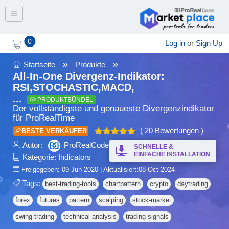
Toggle navigation
0
Log in
or
Sign Up
»
»
Startseite
Produkte
All-In-One Divergenz-Indikator:
RSI,STOCHASTIC,MACD,
...
PRODUKTBÜNDEL
Der vollständigste und genaueste Divergenzindikator
für ProRealTime
( 20 Bewertungen )
BESTE VERKÄUFER
Bewertet
Autor:
ProRealCode
SCHNELLE &
4.90
mit
EINFACHE INSTALLATION
Kategorie:
Indicators
von 5
Freigegeben: 09 Jun 2020 | Aktualisiert:08 Oct 2024
Tags:
best-trading-tools
chartpattern
crypto
daytrading
forex
futures
pattern
scalping
stock-market
swing-trading
technical-analysis
trading-signals