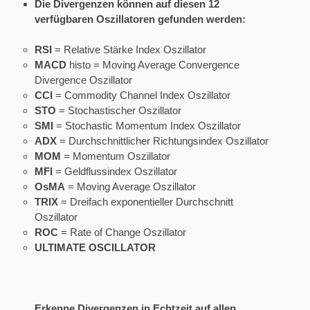
Die Divergenzen können auf diesen 12
verfügbaren Oszillatoren gefunden werden:
RSI
= Relative Stärke Index Oszillator
MACD
histo = Moving Average Convergence
Divergence Oszillator
CCI
= Commodity Channel Index Oszillator
STO
= Stochastischer Oszillator
SMI
= Stochastic Momentum Index Oszillator
ADX
= Durchschnittlicher Richtungsindex Oszillator
MOM
= Momentum Oszillator
MFI
= Geldflussindex Oszillator
OsMA
= Moving Average Oszillator
TRIX
= Dreifach exponentieller Durchschnitt
Oszillator
ROC
= Rate of Change Oszillator
ULTIMATE
OSCILLATOR
Erkenne Divergenzen in Echtzeit auf allen