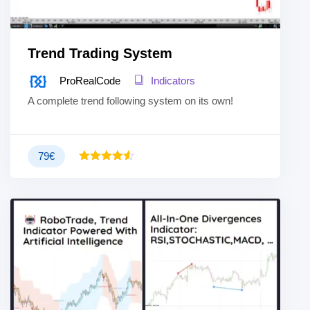
Trend Trading System
ProRealCode
Indicators
A complete trend following system on its own!
79
€
Bewertet
4.50
mit
von 5