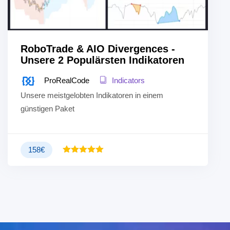
RoboTrade & AIO Divergences -
Unsere 2 Populärsten Indikatoren
ProRealCode
Indicators
Unsere meistgelobten Indikatoren in einem
günstigen Paket
158
€
Bewertet
5.00
mit
von 5