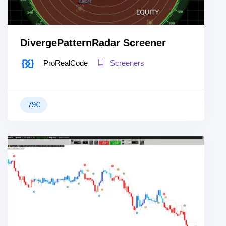
DivergePatternRadar Screener
ProRealCode
Screeners
79
€