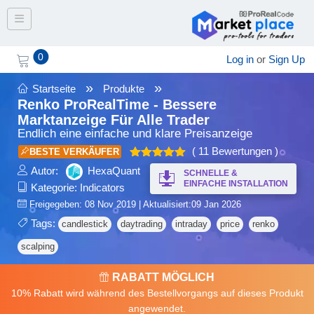
Toggle navigation
0
Log in
or
Sign Up
»
»
Startseite
Produkte
Renko ProRealTime - Bessere
Marktanzeige Für Alle Trader
Endlich eine einfache und klare Preisanzeige
( 11 Bewertungen )
BESTE VERKÄUFER
Bewertet
Autor:
HexaQuant
SCHNELLE &
4.91
mit
EINFACHE INSTALLATION
Kategorie:
Indicators
von 5
Freigegeben: 08 Nov 2019 | Aktualisiert:09 Jan 2026
Tags:
candlestick
daytrading
intraday
price
renko
scalping
RABATT MÖGLICH
10% Rabatt wird während des Bestellvorgangs auf dieses Produkt
angewendet.