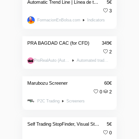
Automatic Trend Line | Línea de tendencia automática
5
€
3
FormacionEnBolsa.com
Indicators
PRA BAGDAD CAC (for CFD)
349
€
2
ProRealAuto (AutoTrading.EE)
Automated trading systems
Marubozu Screener
60
€
0
2
P2C Trading
Screeners
Self Trading StopFinder, Visual Stop Management
5
€
0