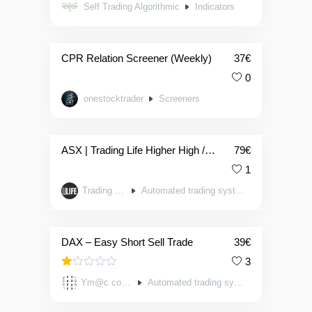
Self Trading Algorithmic
Indicators
CPR Relation Screener (Weekly)
37
€
0
onestocktrader
Screeners
ASX | Trading Life Higher High / Lower Low Indices
79
€
1
Trading Life
Automated trading systems
DAX – Easy Short Sell Trade
39
€
3
Valorado
Ym@c conseil
Automated trading systems
en
1.00
de