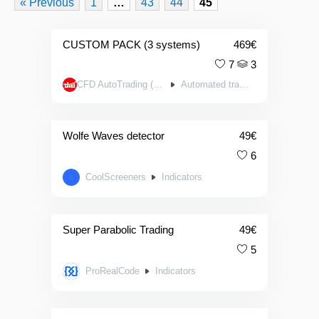
« Previous
1
…
43
44
45
CUSTOM PACK (3 systems)
469
€
7
3
CFD AutoTrading (AutoTrading.EE)
Automated trading systems
Wolfe Waves detector
49
€
6
CoolScreeners
Indicators
Super Parabolic Trading
49
€
5
ProRealCode
Indicators