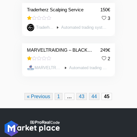
5
Traderherz Scalping Service
150
€
3
Valorado
Traderherz
Automated trading systems
en
1.00
de
5
MARVELTRAIDING – BLACK WIDOW – S&P500 – M5
249
€
2
Valorado
MARVELTRAIDING
Automated trading systems
en
1.00
de
5
« Previous
1
…
43
44
45