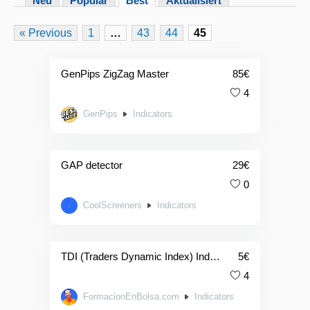
Neu
Populär
Best
Aktualisiert
« Previous
1
…
43
44
45
GenPips ZigZag Master
85
€
4
GenPips
Indicators
GAP detector
29
€
0
CoolScreeners
Indicators
TDI (Traders Dynamic Index) Indicator
5
€
4
FormacionEnBolsa.com
Indicators