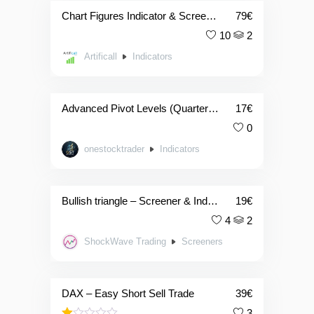
Chart Figures Indicator & Screener
79
€
10
2
Artificall
Indicators
Advanced Pivot Levels (Quarterly)
17
€
0
onestocktrader
Indicators
Bullish triangle – Screener & Indicator bundle
19
€
4
2
ShockWave Trading
Screeners
DAX – Easy Short Sell Trade
39
€
3