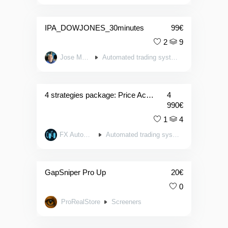
IPA_DOWJONES_30minutes
99
€
2
9
Jose Mayo
Automated trading systems
4 strategies package: Price Action Trend Followers
4
990
€
1
4
FX Automate
Automated trading systems
GapSniper Pro Up
20
€
0
ProRealStore
Screeners